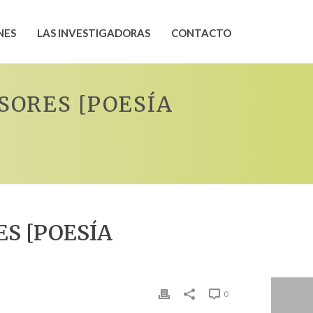
NES
LAS INVESTIGADORAS
CONTACTO
SORES [POESÍA
S [POESÍA
0