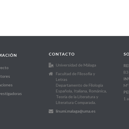
CONTACTO
SO
MACIÓN
Universidad de Málaga
RE
yecto
B3
Facultad de Filosofía y
tores
IN
Letras
aciones
Departamento de Filología
Mª
Española, Italiana, Románica,
PE
vestigadoras
Teoría de la Literatura y
1 
Literatura Comparada.
linumi.malaga@uma.es