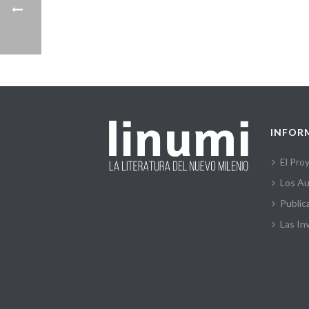
INFOR
El Pro
Los Au
Public
Las In