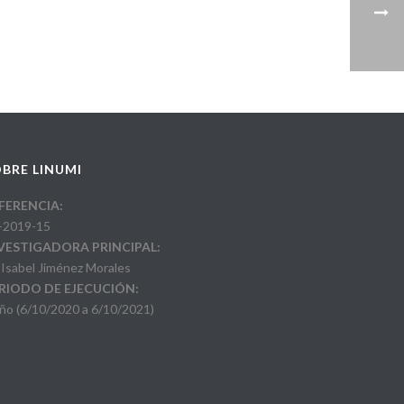
BRE LINUMI
FERENCIA:
-2019-15
VESTIGADORA PRINCIPAL:
 Isabel Jiménez Morales
RIODO DE EJECUCIÓN:
año (6/10/2020 a 6/10/2021)