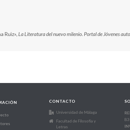
a Ruiz»,
La Literatura del nuevo milenio. Portal de Jóvenes a
CONTACTO
SO
MACIÓN
Universidad de Málaga
RE
yecto
B3
Facultad de Filosofía y
tores
IN
Letras