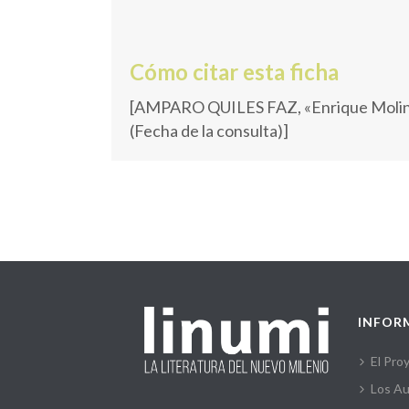
Cómo citar esta ficha
[AMPARO QUILES FAZ, «Enrique Molin
(Fecha de la consulta)]
INFOR
El Pro
Los Au