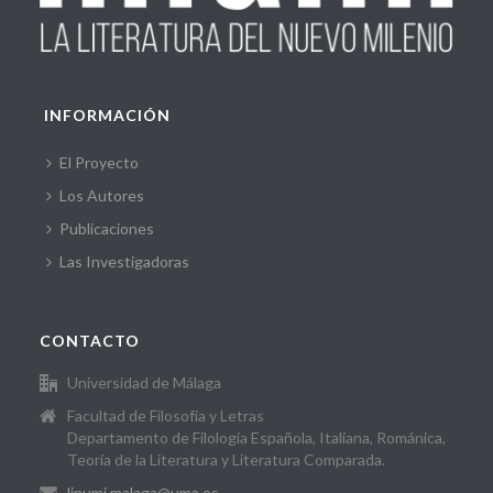
INFORMACIÓN
El Proyecto
Los Autores
Publicaciones
Las Investigadoras
CONTACTO
Universidad de Málaga
Facultad de Filosofía y Letras
Departamento de Filología Española, Italiana, Románica,
Teoría de la Literatura y Literatura Comparada.
linumi.malaga@uma.es