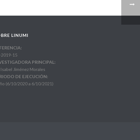
BRE LINUMI
FERENCIA:
-2019-15
VESTIGADORA PRINCIPAL:
 Isabel Jiménez Morales
RIODO DE EJECUCIÓN:
año (6/10/2020 a 6/10/2021)