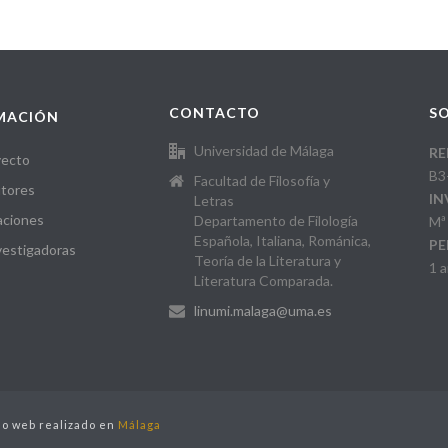
CONTACTO
SO
MACIÓN
Universidad de Málaga
RE
yecto
B3
Facultad de Filosofía y
tores
IN
Letras
aciones
Departamento de Filología
Mª
Española, Italiana, Románica,
PE
vestigadoras
Teoría de la Literatura y
1 
Literatura Comparada.
linumi.malaga@uma.es
o web realizado en
Málaga