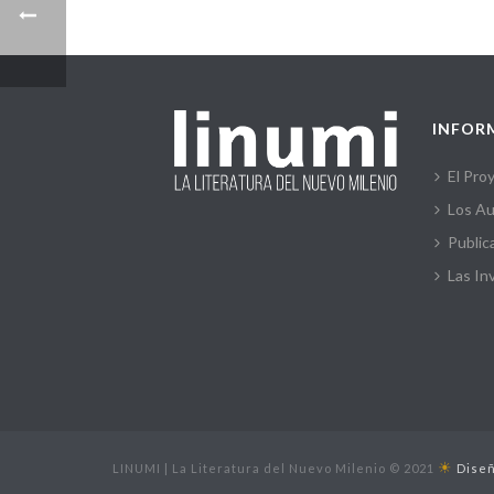
INFOR
El Pro
Los Au
Public
Las In
☀
LINUMI | La Literatura del Nuevo Milenio © 2021
Diseñ