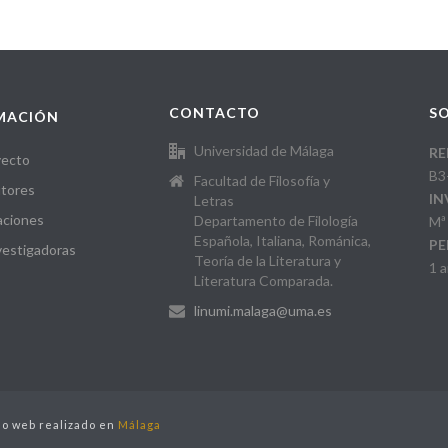
CONTACTO
SO
MACIÓN
Universidad de Málaga
RE
yecto
B3
Facultad de Filosofía y
tores
IN
Letras
aciones
Departamento de Filología
Mª
Española, Italiana, Románica,
PE
vestigadoras
Teoría de la Literatura y
1 
Literatura Comparada.
linumi.malaga@uma.es
o web realizado en
Málaga