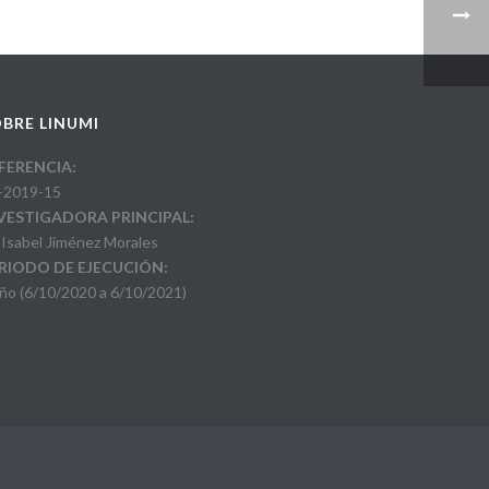
BRE LINUMI
FERENCIA:
-2019-15
VESTIGADORA PRINCIPAL:
 Isabel Jiménez Morales
RIODO DE EJECUCIÓN:
año (6/10/2020 a 6/10/2021)