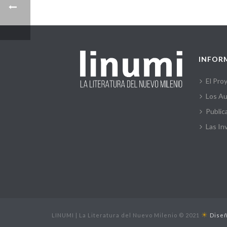
INFOR
El Pro
Los Au
Public
Las In
☀
LINUMI | La Literatura del Nuevo Milenio © 2021
Diseñ