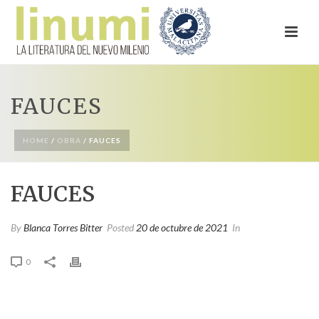
FAUCES
HOME
/
OBRA
/ FAUCES
FAUCES
By
Blanca Torres Bitter
Posted
20 de octubre de 2021
In
0